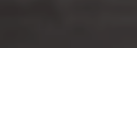
2020 hätte das Jahr von
Ri­jeka
wer­den sol­len.
Es wäre eine Chance ge­we­sen, sich un­ter dem
Motto „Ha­fen der Viel­falt“ der gan­zen Welt zu
zei­gen. Mehr als 1.000 Events wa­ren im Rah­
men von RIJEKA 2020 ge­plant, aber sehr viele