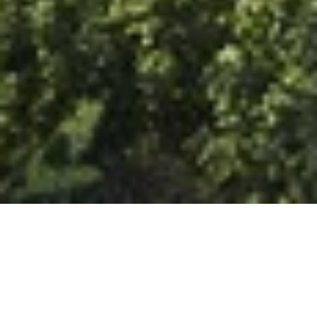
Va­la­mar setzt sei­nen kon­se­quen­ten In­ves­ti­ti­