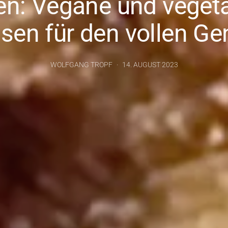
en: Vegane und veget
sen für den vollen G
WOLFGANG TROPF
14. AUGUST 2023