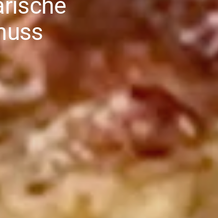
arische
enuss