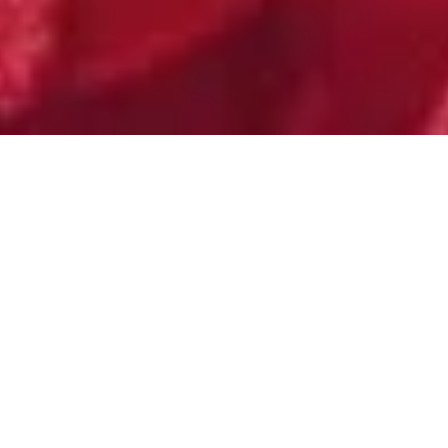
Am 18. Ok­to­ber wird der in­ter­na­tio­nale Tag der
Kra­watte ge­fei­ert – und da­mit ein Mo­de­ac­ces­
soire, des­sen Be­liebt­heit be­reits im 17. Jahr­hun­
dert in der kroa­ti­schen Ar­mee be­grün­det wurde.
Als da­mals kroa­ti­sche Sol­da­ten an ei­ner Pa­rade