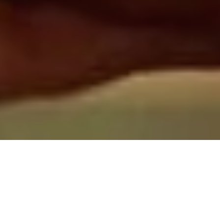
Als ei­ner der be­deu­tends­ten Wirt­schafts­zweige