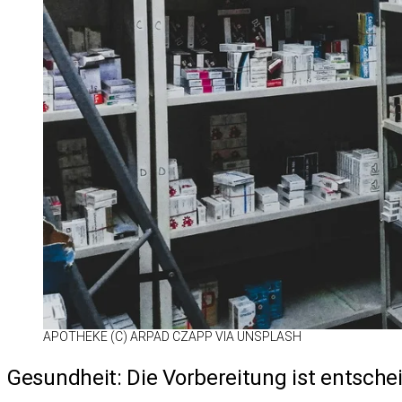
APO­THEKE (C) AR­PAD CZAPP VIA UN­S­PLASH
Gesundheit: Die Vorbereitung ist entsche