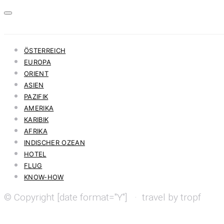
ÖSTERREICH
EUROPA
ORIENT
ASIEN
PAZIFIK
AMERIKA
KARIBIK
AFRIKA
INDISCHER OZEAN
HOTEL
FLUG
KNOW-HOW
© Copyright [date format="Y"] · travel by tropf