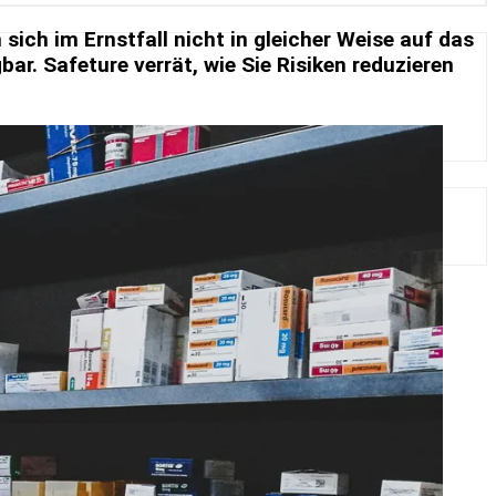
nn sich im Ernst­fall nicht in glei­cher Weise auf das
r. Safe­ture ver­rät, wie Sie Ri­si­ken re­du­zie­ren