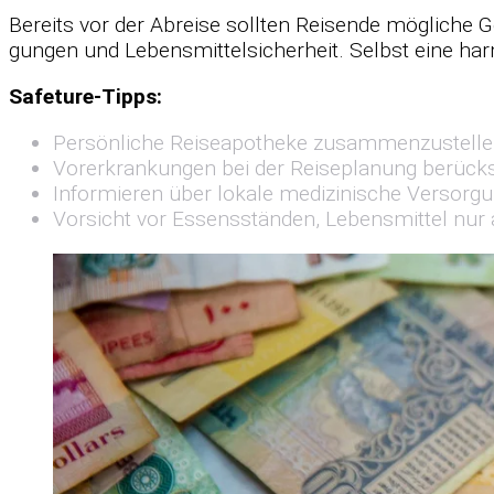
Be­reits vor der Ab­reise soll­ten Rei­sende mög­li­che G
gun­gen und Le­bens­mit­tel­si­cher­heit. Selbst eine ha
Safe­ture-Tipps:
Per­sön­li­che Rei­se­apo­theke zu­sam­men­zu­ste
Vor­er­kran­kun­gen bei der Rei­se­pla­nung be­rück­si
In­for­mie­ren über lo­kale me­di­zi­ni­sche Ver­sor­g
Vor­sicht vor Es­sens­stän­den, Le­bens­mit­tel nur 