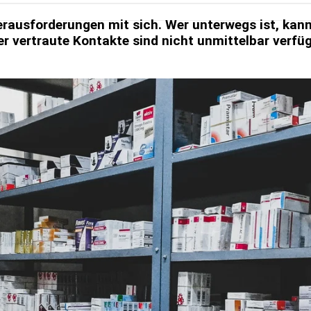
er­aus­for­de­run­gen mit sich. Wer un­ter­wegs ist, ka
 ver­traute Kon­takte sind nicht un­mit­tel­bar ver­füg­ba