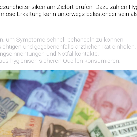
e­sund­heits­ri­si­ken am Ziel­ort prü­fen. Dazu zäh­len Hy­
rm­lose Er­käl­tung kann un­ter­wegs be­las­ten­der sein 
l­len, um Sym­ptome schnell be­han­deln zu kön­nen.
ch­ti­gen und ge­ge­be­nen­falls ärzt­li­chen Rat ein­ho­len.
ungs­ein­rich­tun­gen und Not­fall­kon­takte.
aus hy­gie­nisch si­che­ren Quel­len kon­su­mie­ren.