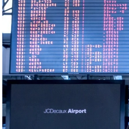
FINNLAND
FRANKREICH
GRIECHENLAND
GROSSBRITANNIEN
IRLAND
ISLAND
ITALIEN
KANARISCHE INSELN
EUROPA
KROATIEN
MADEIRA
MALLORCA
MALTA
ÖSTERREICH
PORTUGAL
SCHWEDEN
SCHWEIZ
SPANIEN
SÜDTIROL
ORIENT