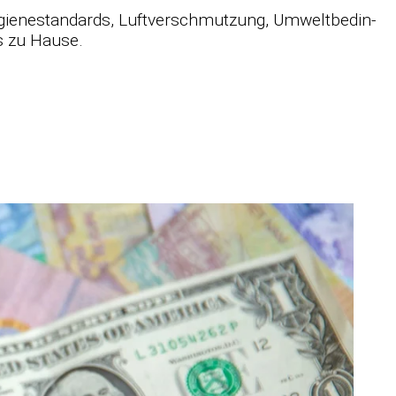
gie­ne­stan­dards, Luft­ver­schmut­zung, Um­welt­be­din­
als zu Hause.