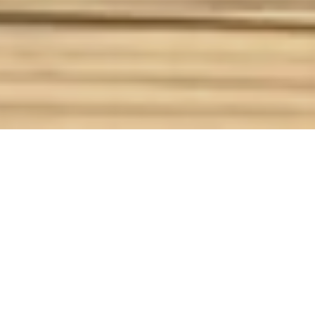
Wer viel reist, denkt an Son­nen­creme, Rei­se­ver­
si­che­rung und das rich­tige Ge­päck. Was da­bei
er­staun­lich oft ver­ges­sen wird: die ei­ge­nen Au­
gen. Da­bei sind sie bei fast je­der Reise ei­nem