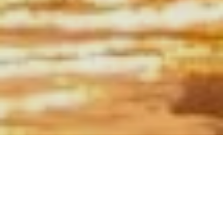
Viele kön­nen es kaum er­war­ten, die Kof­fer zu
pa­cken und in den war­men Sü­den zu rei­sen.