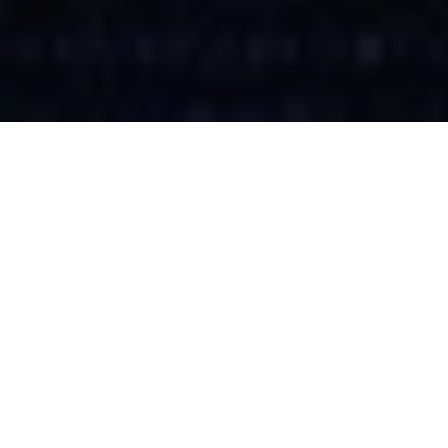
Fünf Jahre nach der Grün­dung setzt
Dis­co­ver
Air­lines
mit der größ­ten In­ves­ti­tion ih­rer Fir­men­
ge­schichte ein kla­res Si­gnal für die Zu­kunft: Die
Lang­stre­cken­flotte aus ins­ge­samt 16 Air­bus
A330-300 wird mit ei­ner kom­plett neuen Ka­bine
aus­ge­stat­tet.