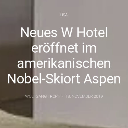
USA
Neues W Hotel
eröffnet im
amerikanischen
Nobel-Skiort Aspen
WOLFGANG TROPF
18. NOVEMBER 2019