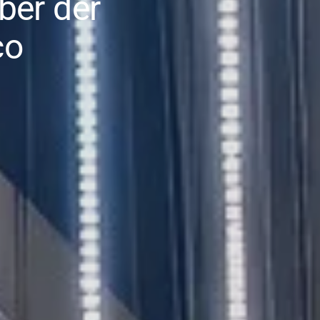
ber der
co