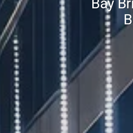
Bay Br
B