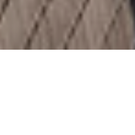
New Yorks
le­gen­däre Aus­sichts­platt­form Edge
at Hud­son Yards prä­sen­tiert ab dem Som­mer
2026 neue, dau­er­hafte Er­leb­nisse, die den Blick
auf die Sky­line mit in­ter­ak­ti­ven In­nen­räu­men
ver­bin­den. Sie wur­den in Zu­sam­men­ar­beit mit