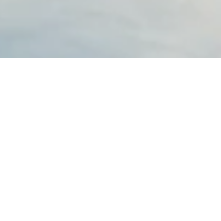
Zum ers­ten Mal seit 25 Jah­ren er­wei­tert EVA Air
ihr Stre­cken­netz in Eu­ropa: Noch in die­sem Jahr
wird die pri­vate tai­wa­ne­si­sche Flug­ge­sell­schaft
neue Non­stop-Flüge zwi­schen Tai­peh und zwei
be­lieb­ten eu­ro­päi­schen Zie­len auf­neh­men.