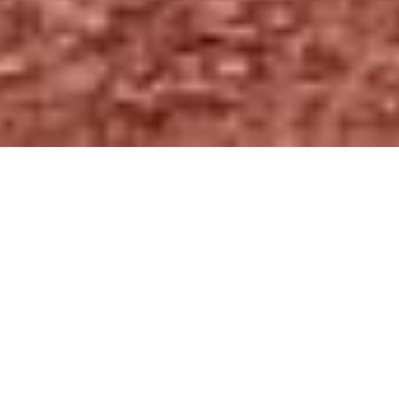
Die
USA
sind für Rei­sende aus Eu­ropa wie­der in
Reich­weite. Ei­nes der be­lieb­tes­ten Rei­se­ziele in
den Ver­ei­nig­ten Staa­ten ist da­bei si­cher­lich Ari­
zona: Der „Grand Can­yon State” eig­net sich her­
vor­ra­gend für ei­nen Road­trip und bie­tet sei­nen