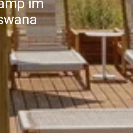
Camp im
tswana