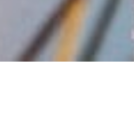
Nach ei­nem voll­stän­di­gen Neu­bau hat Wil­der­
ness Sa­fa­ris sein King’s Pool Camp im Her­zen
der Li­n­yanti Wild­life Con­ces­sion in
Bots­wana
wie­der­eröff­net. Die Re­gion ist für au­ßer­ge­wöhn­