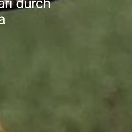
ri durch
a