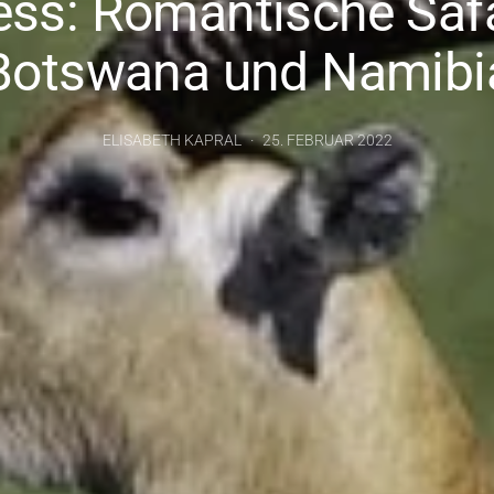
ess: Romantische Safa
Botswana und Namibi
ELISABETH KAPRAL
25. FEBRUAR 2022