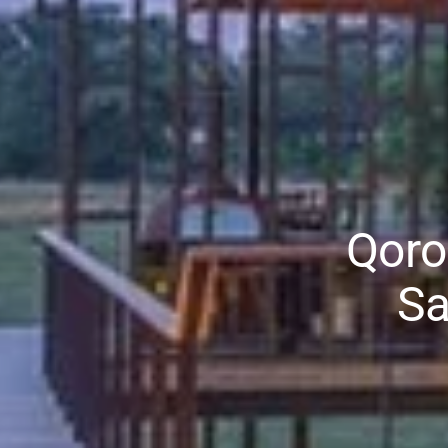
Qoro
Sa