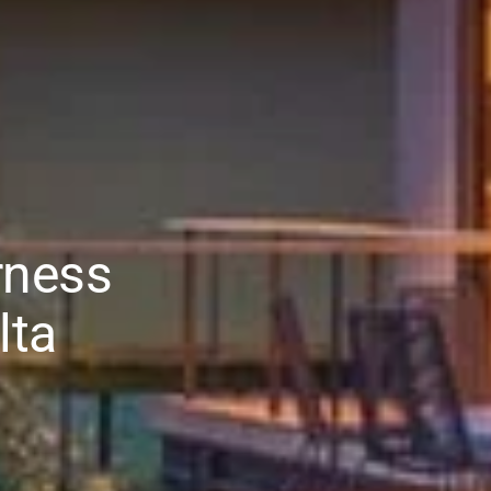
rness
lta