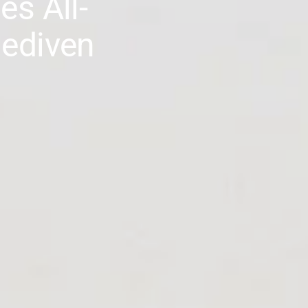
s All-
lediven