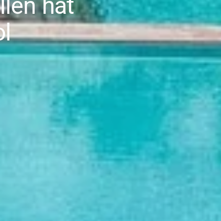
llen hat
ol