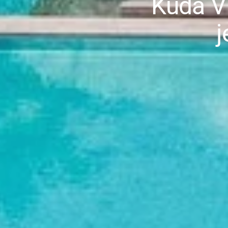
Kuda Vi
j