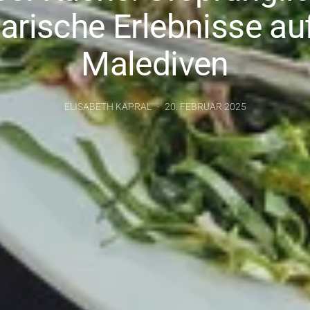
narische Erlebnisse au
Malediven
ELISABETH KAPRAL
20. FEBRUAR 2025