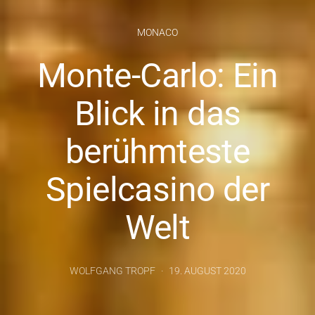
MONACO
Monte-Carlo: Ein
Blick in das
berühmteste
Spielcasino der
Welt
WOLFGANG TROPF
19. AUGUST 2020