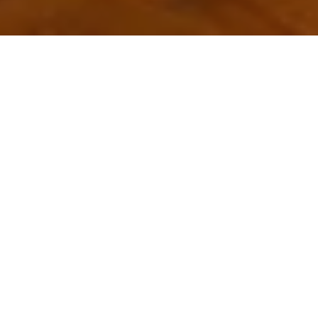
Im Fürs­ten­tum
Mo­naco
gibt es ab so­fort ei­nen
Ort, der an Ex­klu­si­vi­tät kaum noch zu über­bie­ten
ist. In An­we­sen­heit von Fürst Al­bert II. hat die
Monte-Carlo So­ciété des Bains de Mer (SBM)
so­eben die Ein­wei­hung des neuen Monte-Carlo
Ci­gar Club ge­fei­ert.
Der 200 Qua­drat­me­ter große Mem­ber-Club im