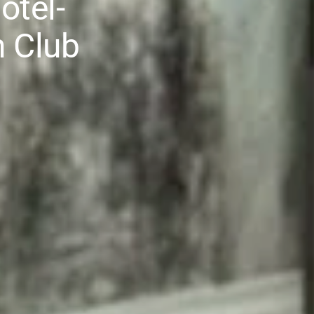
otel-
n Club