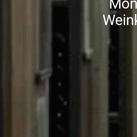
Mont
Weink