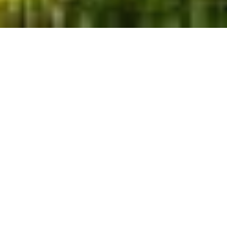
Wer sich im Ur­laub nicht auf eine Traum­in­sel
be­schrän­ken möchte oder sich nicht für eine
ent­schei­den kann, kom­bi­niert ein­fach die
schöns­ten auf ei­ner Reise. Per Boot oder Flug­
zeug geht es schnell und be­quem von ei­nem Ei­
land zum nächs­ten.
Egal, ob zwei, drei oder mehr In­seln be­sucht wer­