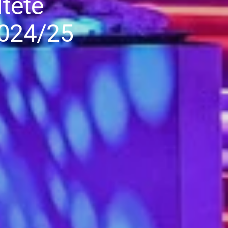
ltete
024/​25