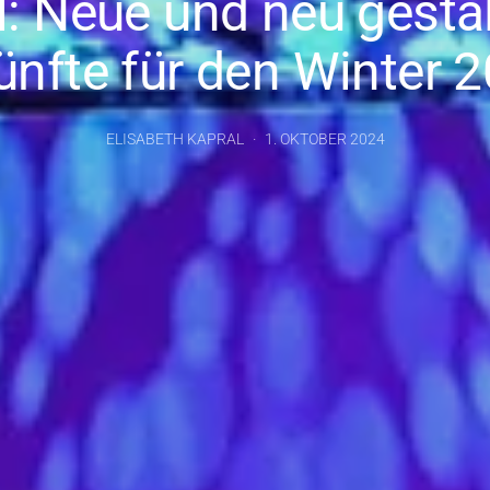
l: Neue und neu gesta
ünfte für den Winter 2
ELISABETH KAPRAL
1. OKTOBER 2024