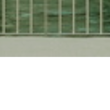
Seit ih­rer Er­öff­nung im Jahr 1995 ha­ben die
Swa­rov­ski Kris­tall­wel­ten mehr als 17 Mil­lio­nen
Be­su­cher be­geis­tert. Der „Riese” in Wat­tens in