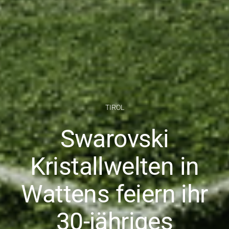
TIROL
Swarovski
Kristallwelten in
Wattens feiern ihr
30-jähriges