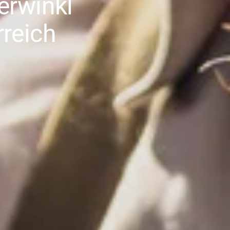
erwinkl
reich