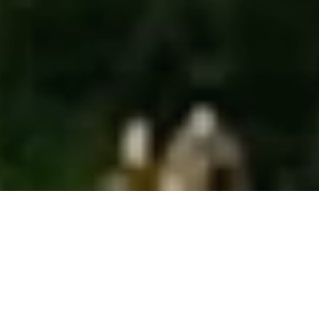
Stolze 55 Me­ter misst die längste Zir­ben­bank
der Welt. Ver­spielt und im­po­sant zu­gleich,