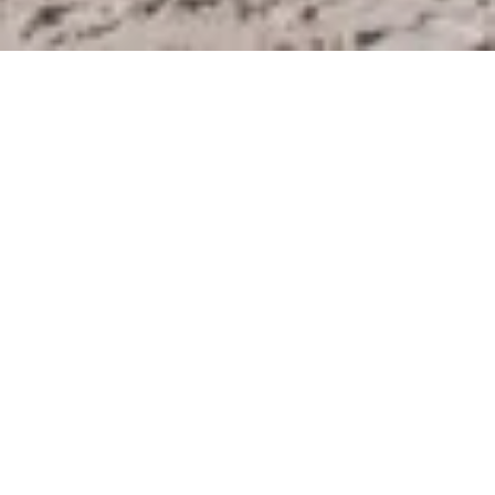
Das Lu­xus­re­sort So­neva Kiri auf der In­sel Koh
Kood – ganz im Süd­os­ten von
Thai­land
an der
Grenze zu Kam­bo­dscha ge­le­gen – bie­tet ein
neues, ex­klu­si­ves Er­leb­nis: „Se­ven Days, Se­ven
Be­a­ches” lädt die Gäste dazu ein, ei­nige der
schöns­ten Strände auf dem viert­größ­ten, aber
am dünns­ten be­sie­del­ten Ei­land des Lan­des zu
er­kun­den.