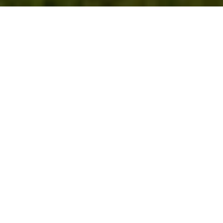
Das Man­da­rin Ori­en­tal
Bang­kok
kün­digt die
Feier sei­nes 150-jäh­ri­gen Ju­bi­lä­ums an. Un­ter
dem Leit­ge­dan­ken „Un­fol­ding Le­ga­cies” prä­
sen­tiert
das erste Lu­xus­ho­tel Thai­lands
ein 18-
mo­na­ti­ges Pro­gramm, das die Ge­schichte des
Hau­ses ehrt und zu­gleich in die Zu­kunft blickt.