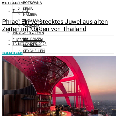
BOTSWANA
WEITERLESEN
KENIA
THAILAND
NAMIBIA
Phrae: Ein verstecktes Juwel aus alten
SÜDAFRIKA
TANSANIA
Zeiten im Norden von Thailand
INDISCHER OZEAN
MALEDIVEN
ELISABETH KAPRAL
18. NOVEMBER 2025
MAURITIUS
SEYCHELLEN
WEITERLESEN