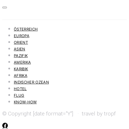
ÖSTERREICH
EUROPA
ORIENT
ASIEN
PAZIFIK
AMERIKA
KARIBIK
AFRIKA
INDISCHER OZEAN
HOTEL
FLUG
KNOW-HOW
© Copyright [date format="Y"] · travel by tropf