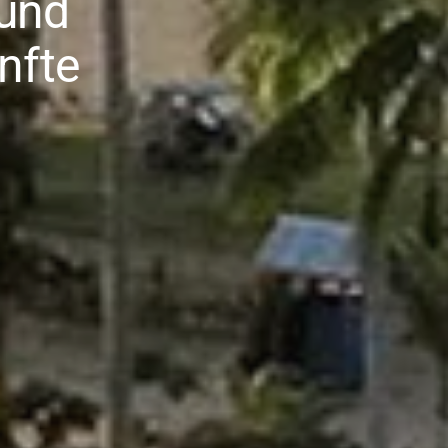
 und
nfte