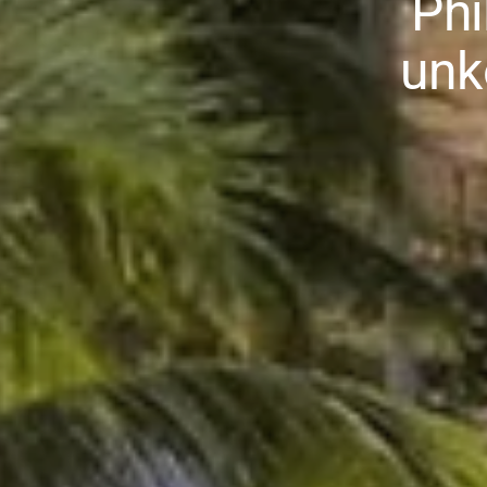
Phi
unk