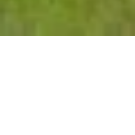
Ob es nun eine Ex­pe­di­tion auf dem längs­ten be­
fahr­ba­ren un­ter­ir­di­schen Fluss der Erde ist oder
eine Boots­tour zum kleins­ten Feu­er­berg der
Welt: Die
Phil­ip­pi­nen
ver­zau­bern mit ih­ren Na­
tur­wun­dern.