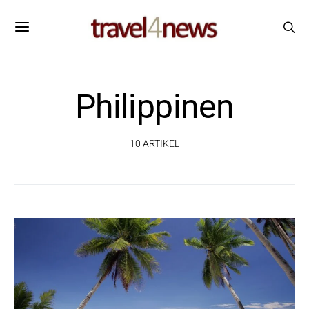
Philippinen
10 ARTIKEL