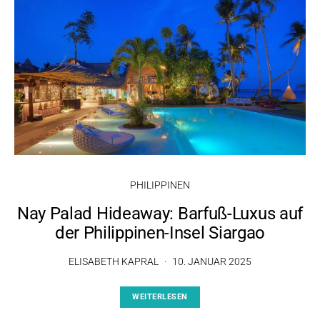
PHILIPPINEN
Nay Palad Hideaway: Barfuß-Luxus auf
der Philippinen-Insel Siargao
ELISABETH KAPRAL
10. JANUAR 2025
WEITERLESEN