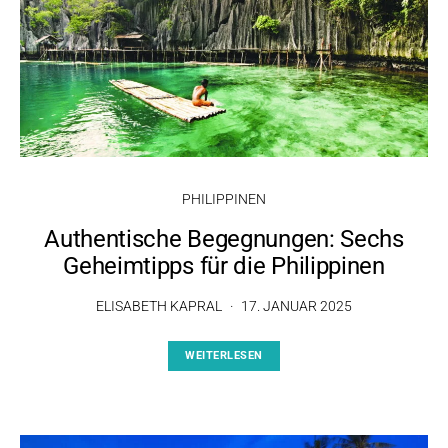
PHILIPPINEN
Authentische Begegnungen: Sechs
Geheimtipps für die Philippinen
ELISABETH KAPRAL
17. JANUAR 2025
WEITERLESEN