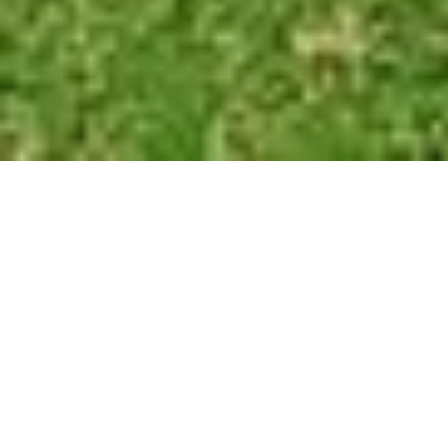
Cusco ge­hört zum Pflicht­pro­gramm je­der Reise
nach Peru. Schade wäre es aber, die hüb­sche
Ko­lo­ni­al­stadt nur als Aus­gangs­punkt für den
Be­such von Ma­chu Pic­chu zu nut­zen, denn in
und um die ehe­ma­lige Inka-Haupt­stadt gibt es