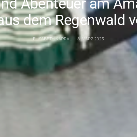
und Abenteuer am Am
aus dem Regenwald v
ELISABETH KAPRAL
3. MÄRZ 2025