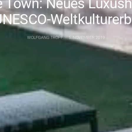
 Town: Neues Luxush
UNESCO-Weltkulturerb
WOLFGANG TROPF
5. NOVEMBER 2019