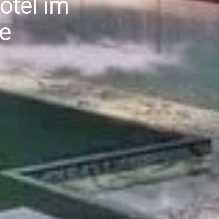
otel im
e