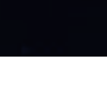
Wenn es Nacht wird in
Ma­lay­sia
, be­ginnt ein
neues Ka­pi­tel vol­ler span­nen­der Aben­teuer und
un­ver­gess­li­cher Ent­de­ckun­gen. So­bald die Dun­