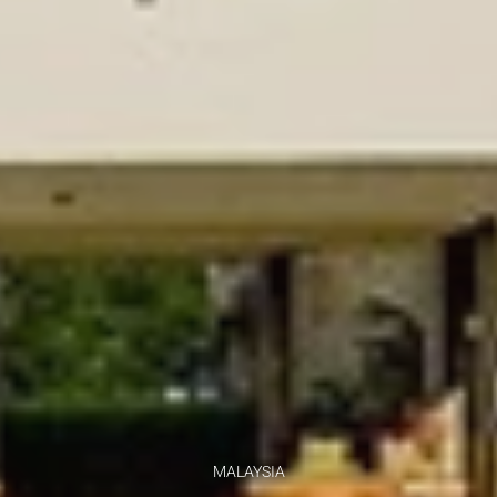
MALAYSIA