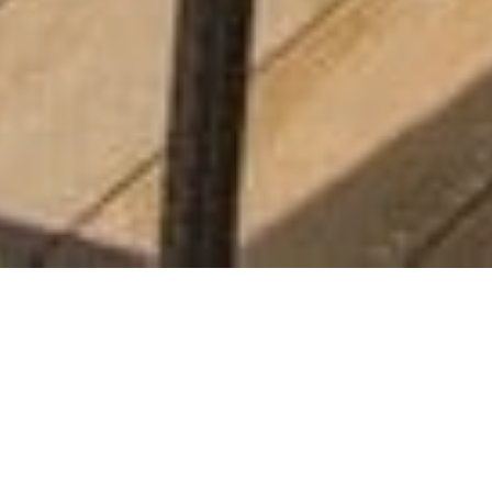
Ein atem­be­rau­ben­der Blick auf die Flüsse Douro
und Tedo er­war­tet die Gäste des so­eben er­öff­