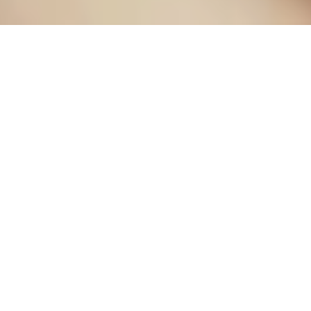
Wenn der Herbst an­bricht, liegt ein be­son­de­rer
Zau­ber in der Berg­luft, den ak­tive Ge­nie­ßer nüt­
zen, um den Vit­amin D‑Haushalt und die Kraft­re­
ser­ven für den be­vor­ste­hen­den Win­ter auf­zu­fül­
len. Pan­ora­men, die ih­res­glei­chen su­chen, bun­
tes Herbst­laub am Ho­ri­zont und knis­tern­des
Blät­ter­werk un­ter den Fü­ßen zeich­nen den
Herbst in Bay­ern und
Süd­ti­rol
aus.