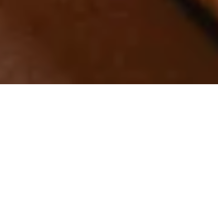
Seit dem Som­mer 2025 er­le­ben die Gäste das
Berg­kris­tall – Mein Re­sort im
All­gäu
in ei­ner
neuen Di­men­sion. In der um­fang­reichs­ten Re­
no­vie­rung in der Ge­schichte des Hau­ses in
Ober­stau­fen er­wei­terte die Gast­ge­ber­fa­mi­lie