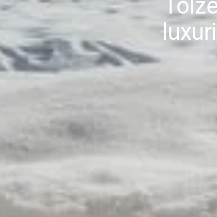
Tölze
luxur