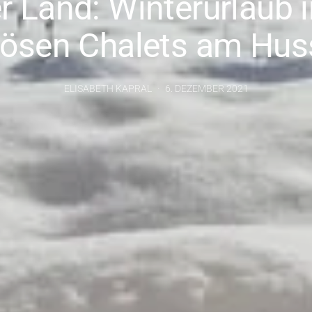
r Land: Winterurlaub 
iösen Chalets am Hu
ELISABETH KAPRAL
6. DEZEMBER 2021