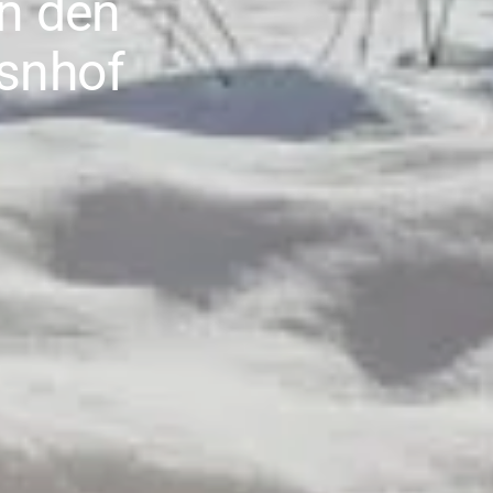
in den
ssnhof