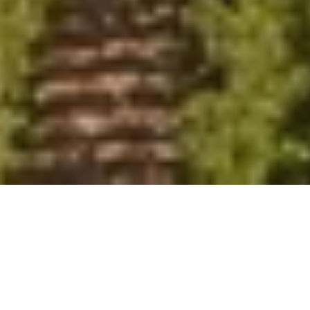
Seit Ende April be­grüßt das Gar­ten­ho­tel Mo­ser
seine Gäste mit mo­der­nem De­sign, schi­cken