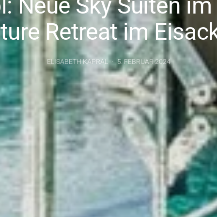
ol: Neue Sky Suiten im
ture Retreat im Eisack
ELISABETH KAPRAL
5. FEBRUAR 2024