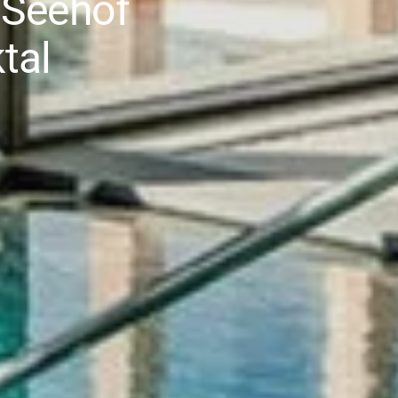
 Seehof
tal