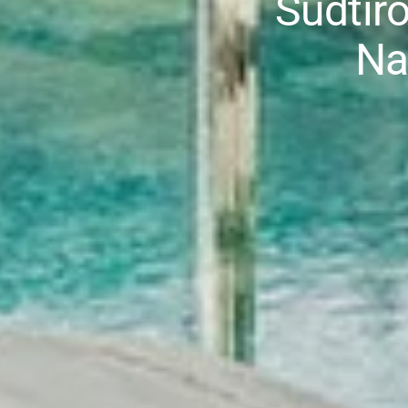
Südtir
Na