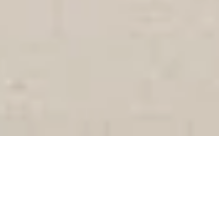
Das Bou­tique-Ho­tel SALT of Pal­mar hat An­fang