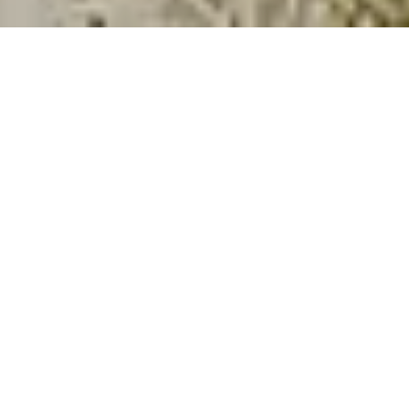
Nach ei­ner um­fas­sen­den Neu­ge­stal­tung lädt
das Ve­randa Paul et Vir­gi­nie wie­der Paare ein,
in eine Welt von sub­ti­lem Lu­xus und au­then­ti­
schen Er­leb­nis­sen ein­zu­tau­chen. Im Fi­scher­dorf
Grand Gaube ver­bin­det das
Vier-Sterne-Bou­ti­
que­ho­tel
nach­hal­ti­ges De­sign mit dem kul­tu­rel­
len Reich­tum von
Mau­ri­tius
und lässt sich da­bei
von der be­rühm­ten Lie­bes­ge­schichte von Paul
und Vir­gi­nie in­spi­rie­ren.