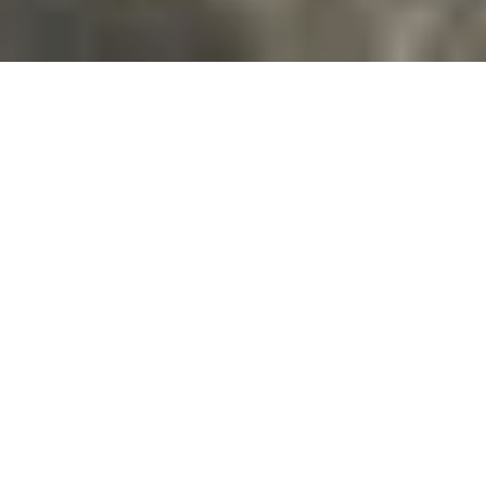
Weih­rauch – das Harz des im
Oman
wach­sen­
den Bos­wel­lia-Bau­mes – war in der An­tike so
wert­voll wie Gold. In un­se­ren Brei­ten ist sein
stim­mungs­vol­ler Duft vor­wie­gend in Kir­chen zu
fin­den, wo Weih­rauch
als Zei­chen der Ge­gen­
wart Got­tes
ver­brannt wird.
In der ara­bi­schen Welt hin­ge­gen wird dem Oli­ba­