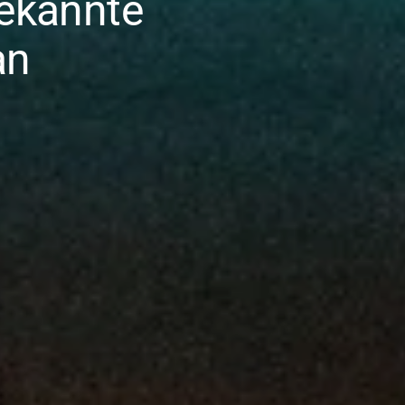
ekannte
an