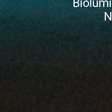
Biolum
N